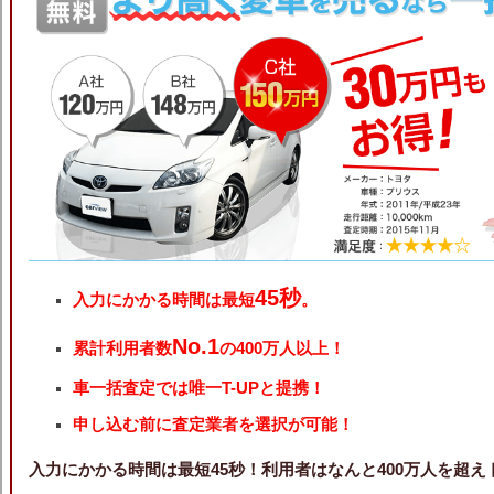
45秒
入力にかかる時間は最短
。
No.1
累計利用者数
の400万人以上！
車一括査定では唯一T-UPと提携！
申し込む前に査定業者を選択が可能！
入力にかかる時間は最短45秒！利用者はなんと400万人を超