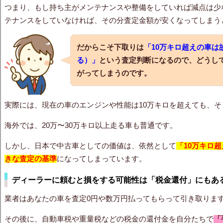
つまり、もし持ち主がメンテナンスや整備をしていれば減点は少
テナンスをしていなければ、その分査定金額が安くなってしまう
だからこそ下取りは
「10万キロ超えの車
る）」
という査定判断になるので、どうし
がってしまうのです。
実際には、現在の車のエンジンや性能は10万キロを超えても、
海外では、20万〜30万キロ以上走る車も普通です。
しかし、日本で中古車としての価値は、依然として
「
10万キロ
超
きな査定の基準
になってしまっています。
ディーラーに頼むと損をする可能性は「税金還付」にもあ
業者はあなたの車を査定0円や数万円払ってもらって引き取りま
その後に、自動車税や重量税などの税金の還付金を自分たちで
「