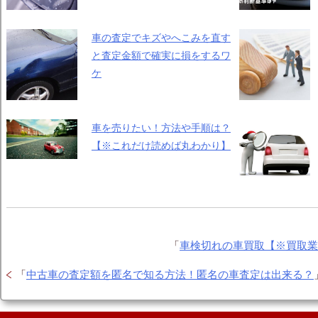
車の査定でキズやへこみを直す
と査定金額で確実に損をするワ
ケ
車を売りたい！方法や手順は？
【※これだけ読めば丸わかり】
「
車検切れの車買取【※買取
「
中古車の査定額を匿名で知る方法！匿名の車査定は出来る？