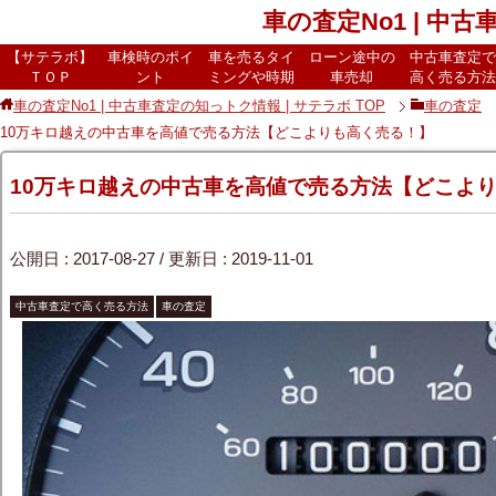
車の査定No1 | 中
【サテラボ】
車検時のポイ
車を売るタイ
ローン途中の
中古車査定で
ＴＯＰ
ント
ミングや時期
車売却
高く売る方法
車の査定No1 | 中古車査定の知っトク情報 | サテラボ
TOP
車の査定
10万キロ越えの中古車を高値で売る方法【どこよりも高く売る！】
10万キロ越えの中古車を高値で売る方法【どこよ
公開日 :
2017-08-27
/ 更新日 :
2019-11-01
中古車査定で高く売る方法
車の査定