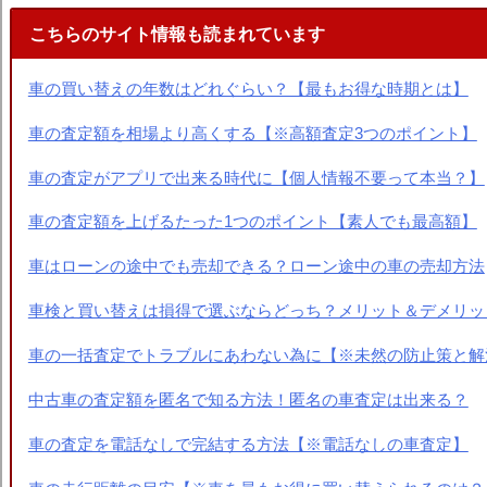
こちらのサイト情報も読まれています
車の買い替えの年数はどれぐらい？【最もお得な時期とは】
車の査定額を相場より高くする【※高額査定3つのポイント】
車の査定がアプリで出来る時代に【個人情報不要って本当？】
車の査定額を上げるたった1つのポイント【素人でも最高額】
車はローンの途中でも売却できる？ローン途中の車の売却方法
車検と買い替えは損得で選ぶならどっち？メリット＆デメリッ
車の一括査定でトラブルにあわない為に【※未然の防止策と解
中古車の査定額を匿名で知る方法！匿名の車査定は出来る？
車の査定を電話なしで完結する方法【※電話なしの車査定】