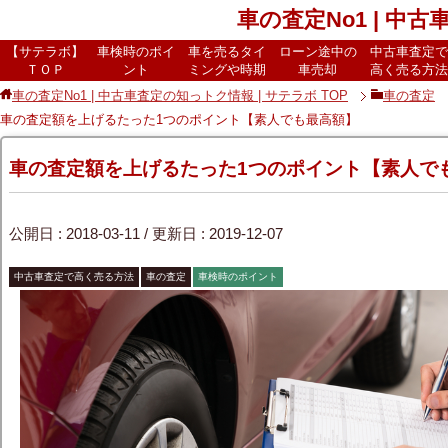
車の査定No1 | 中
【サテラボ】
車検時のポイ
車を売るタイ
ローン途中の
中古車査定で
ＴＯＰ
ント
ミングや時期
車売却
高く売る方法
車の査定No1 | 中古車査定の知っトク情報 | サテラボ
TOP
車の査定
車の査定額を上げるたった1つのポイント【素人でも最高額】
車の査定額を上げるたった1つのポイント【素人で
公開日 :
2018-03-11
/ 更新日 :
2019-12-07
中古車査定で高く売る方法
車の査定
車検時のポイント