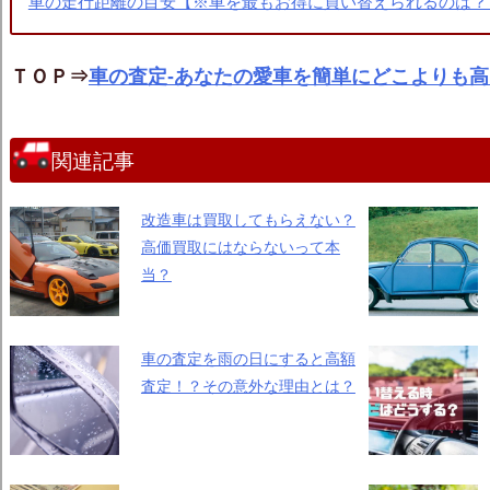
車の走行距離の目安【※車を最もお得に買い替えられるのは？
ＴＯＰ⇒
車の査定-あなたの愛車を簡単にどこよりも
関連記事
改造車は買取してもらえない？
高価買取にはならないって本
当？
車の査定を雨の日にすると高額
査定！？その意外な理由とは？