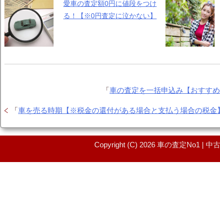
愛車の査定額0円に値段をつけ
る！【※0円査定に泣かない】
「
車の査定を一括申込み【おすす
「
車を売る時期【※税金の還付がある場合と支払う場合の税金
Copyright (C) 2026 車の査定No