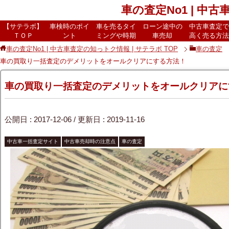
車の査定No1 | 中
【サテラボ】
車検時のポイ
車を売るタイ
ローン途中の
中古車査定で
ＴＯＰ
ント
ミングや時期
車売却
高く売る方法
車の査定No1 | 中古車査定の知っトク情報 | サテラボ
TOP
車の査定
車の買取り一括査定のデメリットをオールクリアにする方法！
車の買取り一括査定のデメリットをオールクリアに
公開日 :
2017-12-06
/ 更新日 :
2019-11-16
中古車一括査定サイト
中古車売却時の注意点
車の査定