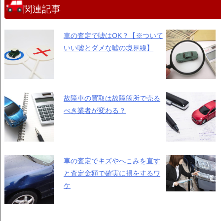
関連記事
車の査定で嘘はOK？【※ついて
いい嘘とダメな嘘の境界線】
故障車の買取は故障箇所で売る
べき業者が変わる？
車の査定でキズやへこみを直す
と査定金額で確実に損をするワ
ケ