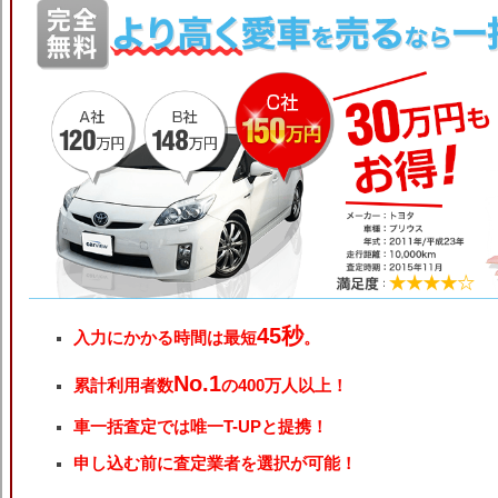
45秒
入力にかかる時間は最短
。
No.1
累計利用者数
の400万人以上！
車一括査定では唯一T-UPと提携！
申し込む前に査定業者を選択が可能！