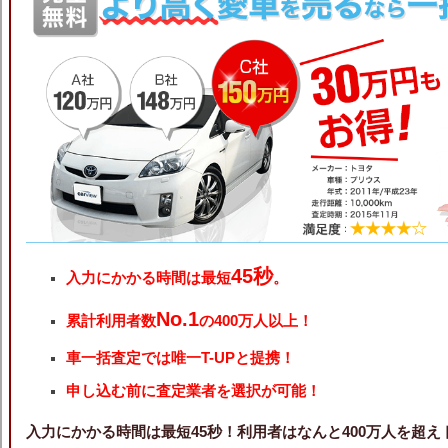
45秒
入力にかかる時間は最短
。
No.1
累計利用者数
の400万人以上！
車一括査定では唯一T-UPと提携！
申し込む前に査定業者を選択が可能！
入力にかかる時間は最短45秒！利用者はなんと400万人を超