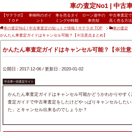
車の査定No1 | 中
【サテラボ】
車検時のポイ
車を売るタイ
ローン途中の
中古車査定で
ＴＯＰ
ント
ミングや時期
車売却
高く売る方法
車の査定No1 | 中古車査定の知っトク情報 | サテラボ
TOP
車の査定
かんたん車査定ガイドはキャンセル可能？【※注意点まとめ】
かんたん車査定ガイドはキャンセル可能？【※注意
公開日 :
2017-12-06
/ 更新日 :
2020-01-02
中古車一括査定サイト
かんたん車査定ガイドはキャンセル可能かどうかわかりやすく
査定ガイドで中古車査定をしたけどやっぱりキャンセルしたい
た」とキャンセル出来るのでしょうか？