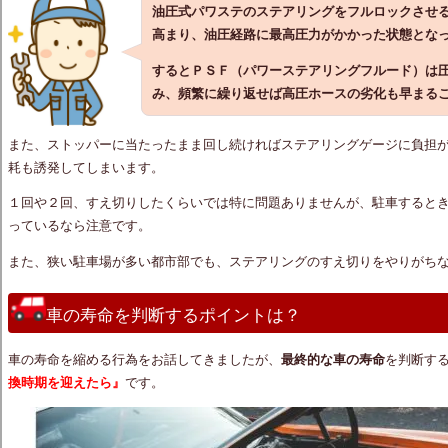
油圧式パワステのステアリングをフルロックさせ
高まり、油圧経路に最高圧力がかかった状態とな
するとＰＳＦ（パワーステアリングフルード）は
み、頻繁に繰り返せば高圧ホースの劣化も早まる
また、ストッパーに当たったまま回し続ければステアリングゲージに負担
耗も誘発してしまいます。
１回や２回、すえ切りしたくらいでは特に問題ありませんが、駐車すると
っているなら注意です。
また、狭い駐車場が多い都市部でも、ステアリングのすえ切りをやりがち
車の寿命を判断するポイントは？
車の寿命を縮める行為をお話してきましたが、
最終的な車の寿命
を判断す
換時期を迎えたら』
です。