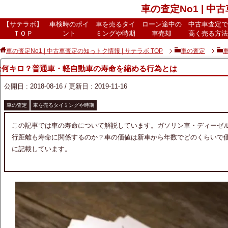
車の査定No1 | 中
【サテラボ】
車検時のポイ
車を売るタイ
ローン途中の
中古車査定で
ＴＯＰ
ント
ミングや時期
車売却
高く売る方法
車の査定No1 | 中古車査定の知っトク情報 | サテラボ
TOP
車の査定
は何キロ？普通車・軽自動車の寿命を縮める行為とは
公開日 :
2018-08-16
/ 更新日 :
2019-11-16
車の査定
車を売るタイミングや時期
この記事では車の寿命について解説しています。ガソリン車・ディーゼ
行距離も寿命に関係するのか？車の価値は新車から年数でどのくらいで
に記載しています。