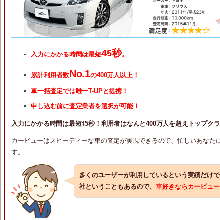
45秒
入力にかかる時間は最短
。
No.1
累計利用者数
の400万人以上！
車一括査定では唯一T-UPと提携！
申し込む前に査定業者を選択が可能！
入力にかかる時間は最短45秒！利用者はなんと400万人を超えトップク
カービューはスピーディーな車の査定が実現できるので、忙しいあなた
す。
多くのユーザーが利用しているという実績だけで
社ということもあるので、
車好きならカービュー