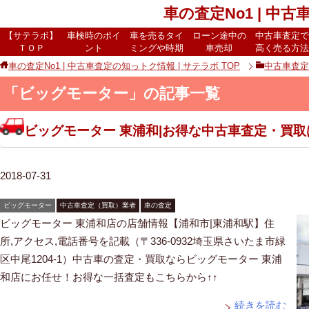
車の査定No1 | 中
【サテラボ】
車検時のポイ
車を売るタイ
ローン途中の
中古車査定で
ＴＯＰ
ント
ミングや時期
車売却
高く売る方法
車の査定No1 | 中古車査定の知っトク情報 | サテラボ
TOP
中古車査定
「ビッグモーター」の記事一覧
ビッグモーター 東浦和|お得な中古車査定・買
2018-07-31
ビッグモーター
中古車査定（買取）業者
車の査定
ビッグモーター 東浦和店の店舗情報【浦和市|東浦和駅】住
所,アクセス,電話番号を記載（〒336-0932埼玉県さいたま市緑
区中尾1204-1）中古車の査定・買取ならビッグモーター 東浦
和店にお任せ！お得な一括査定もこちらから↑↑
続きを読む