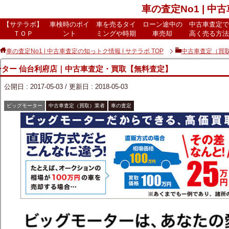
車の査定No1 | 中
【サテラボ】
車検時のポイ
車を売るタイ
ローン途中の
中古車査定で
ＴＯＰ
ント
ミングや時期
車売却
高く売る方法
車の査定No1 | 中古車査定の知っトク情報 | サテラボ
TOP
中古車査定（買
ーター 仙台利府店｜中古車査定・買取【無料査定】
公開日 :
2017-05-03
/ 更新日 :
2018-05-03
ビッグモーター
中古車査定（買取）業者
車の査定