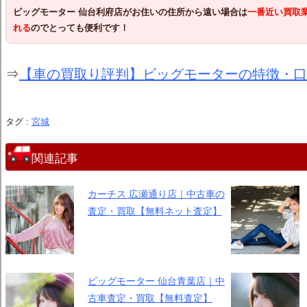
ビッグモーター 仙台利府店
がお住いの住所から遠い場合は
一番近い買取
れる
のでとっても便利です！
⇒
【車の買取り評判】ビッグモーターの特徴・口
タグ :
宮城
関連記事
カーチス 広瀬通り店｜中古車の
査定・買取【無料ネット査定】
ビッグモーター 仙台青葉店｜中
古車査定・買取【無料査定】