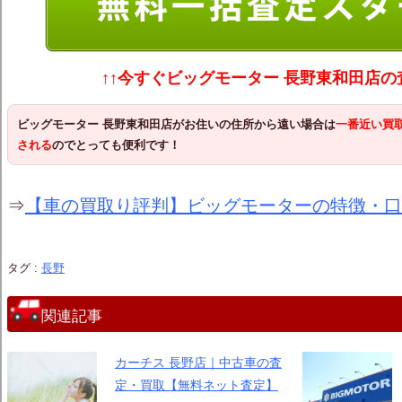
↑↑今すぐビッグモーター 長野東和田店
ビッグモーター 長野東和田店
がお住いの住所から遠い場合は
一番近い買
される
のでとっても便利です！
⇒
【車の買取り評判】ビッグモーターの特徴・口
タグ :
長野
関連記事
カーチス 長野店｜中古車の査
定・買取【無料ネット査定】