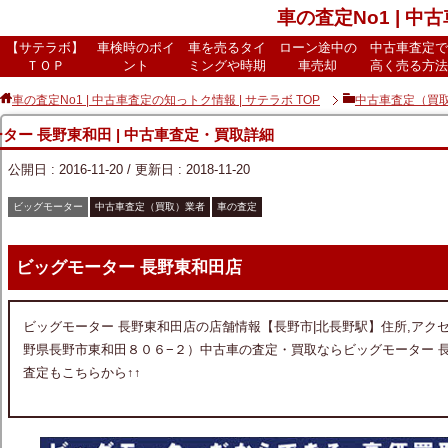
車の査定No1 | 中
【サテラボ】
車検時のポイ
車を売るタイ
ローン途中の
中古車査定で
ＴＯＰ
ント
ミングや時期
車売却
高く売る方法
車の査定No1 | 中古車査定の知っトク情報 | サテラボ
TOP
中古車査定（買
ター 長野東和田 | 中古車査定・買取詳細
公開日 :
2016-11-20
/ 更新日 :
2018-11-20
ビッグモーター
中古車査定（買取）業者
車の査定
ビッグモーター 長野東和田店
ビッグモーター 長野東和田店の店舗情報【長野市|北長野駅】住所,アクセス,
野県長野市東和田８０６−２）中古車の査定・買取ならビッグモーター 
査定もこちらから↑↑