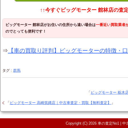
↑↑今すぐビッグモーター 館林店の査
ビッグモーター 館林店
がお住いの住所から遠い場合は
一番近い買取業者
のでとっても便利です！
⇒
【車の買取り評判】ビッグモーターの特徴・口
タグ :
群馬
「
ビッグモーター 栃木
「
ビッグモーター 高崎筑縄店｜中古車査定・買取【無料査定】
」
Copyright (C) 2026 車の査定N