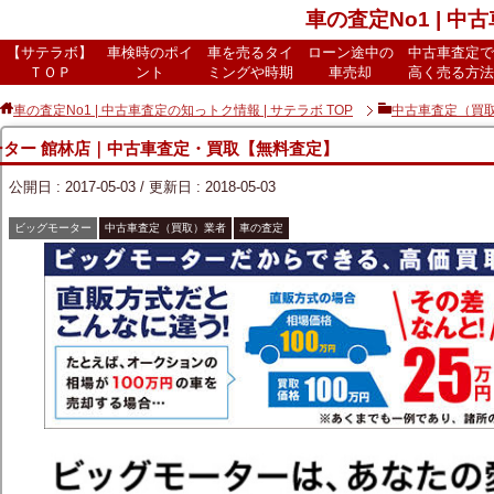
車の査定No1 | 中
【サテラボ】
車検時のポイ
車を売るタイ
ローン途中の
中古車査定で
ＴＯＰ
ント
ミングや時期
車売却
高く売る方法
車の査定No1 | 中古車査定の知っトク情報 | サテラボ
TOP
中古車査定（買
ーター 館林店｜中古車査定・買取【無料査定】
公開日 :
2017-05-03
/ 更新日 :
2018-05-03
ビッグモーター
中古車査定（買取）業者
車の査定