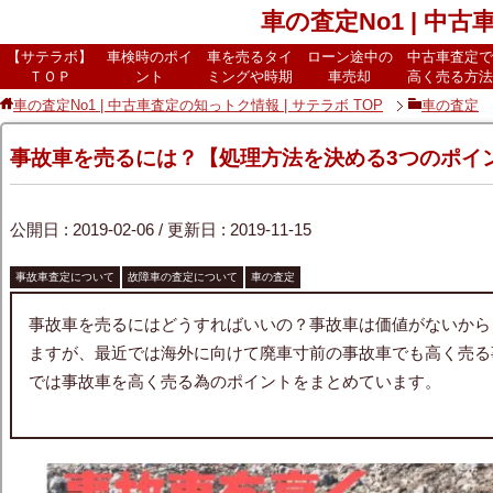
車の査定No1 | 中
【サテラボ】
車検時のポイ
車を売るタイ
ローン途中の
中古車査定で
ＴＯＰ
ント
ミングや時期
車売却
高く売る方法
車の査定No1 | 中古車査定の知っトク情報 | サテラボ
TOP
車の査定
事故車を売るには？【処理方法を決める3つのポイ
公開日 :
2019-02-06
/ 更新日 :
2019-11-15
事故車査定について
故障車の査定について
車の査定
事故車を売るにはどうすればいいの？事故車は価値がないから
ますが、最近では海外に向けて廃車寸前の事故車でも高く売る
では事故車を高く売る為のポイントをまとめています。