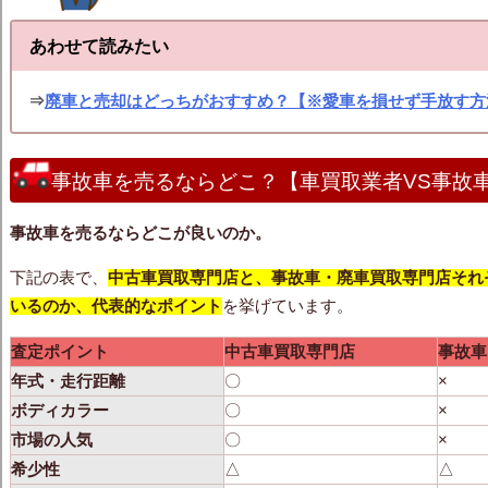
あわせて読みたい
⇒
廃車と売却はどっちがおすすめ？【※愛車を損せず手放す方
事故車を売るならどこ？【車買取業者VS事故
事故車を売るなら
どこが良いのか。
下記の表で、
中古車買取専門店と、事故車・廃車買取専門店それ
いるのか、代表的なポイント
を挙げています。
査定ポイント
中古車買取専門店
事故車
年式・走行距離
〇
×
ボディカラー
〇
×
市場の人気
〇
×
希少性
△
△