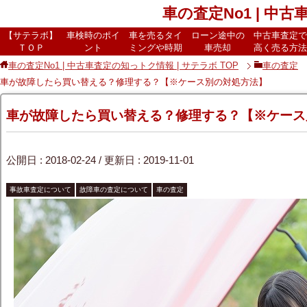
車の査定No1 | 中
【サテラボ】
車検時のポイ
車を売るタイ
ローン途中の
中古車査定で
ＴＯＰ
ント
ミングや時期
車売却
高く売る方法
車の査定No1 | 中古車査定の知っトク情報 | サテラボ
TOP
車の査定
車が故障したら買い替える？修理する？【※ケース別の対処方法】
車が故障したら買い替える？修理する？【※ケース
公開日 :
2018-02-24
/ 更新日 :
2019-11-01
事故車査定について
故障車の査定について
車の査定