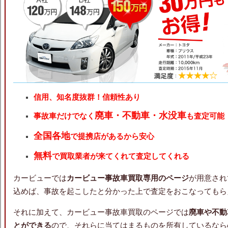
信用、知名度抜群！信頼性あり
廃車・不動車・水没車
事故車だけでなく
も査定可能
全国各地
で提携店があるから安心
無料
で買取業者が来てくれて査定してくれる
カービューでは
カービュー事故車買取専用のページ
が用意され
込めば、事故を起こしたと分かった上で査定をおこなってもら
それに加えて、カービュー事故車買取のページでは
廃車や不動
とができる
ので、それらに当てはまるものを所有しているなら