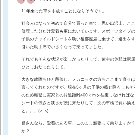
11年乗った車を手放すことになりそうです。
社会人になって初めて自分で買った車で、思い出沢山、こ
修理した分だけ愛着も更にわいています。スポーツタイプ
子供のチャイルドシートを狭い後部座席に乗せて、遠出を
引いた助手席で小さくなって乗ってました。
それでもそんな状況が楽しかったりして。途中の休憩は窮
ひとしおだったりして。
大きな故障もひと段落し、メカニックの方もここまで直せ
言ってくれたのですが、現在5ヶ月の子供の載せ降ろしもそ
のため頻繁に実家との片道距離400ｋｍを往復しなければ
シートの低さと狭さが腰に来たりして、次の車検で買い換
と。。。(>_<)
皆さんなら、愛着のある車、このまま頑張って乗りますか
か？