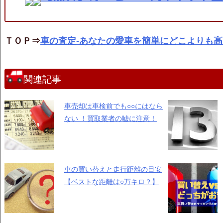
ＴＯＰ⇒
車の査定-あなたの愛車を簡単にどこよりも
関連記事
車売却は車検前でも○○にはなら
ない ！買取業者の嘘に注意！
車の買い替えと走行距離の目安
【ベストな距離は○万キロ？】