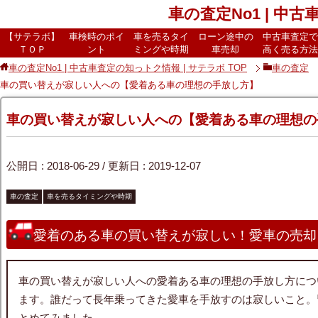
車の査定No1 | 中
【サテラボ】
車検時のポイ
車を売るタイ
ローン途中の
中古車査定で
ＴＯＰ
ント
ミングや時期
車売却
高く売る方法
車の査定No1 | 中古車査定の知っトク情報 | サテラボ
TOP
車の査定
車の買い替えが寂しい人への【愛着ある車の理想の手放し方】
車の買い替えが寂しい人への【愛着ある車の理想の
公開日 :
2018-06-29
/ 更新日 :
2019-12-07
車の査定
車を売るタイミングや時期
愛着のある車の買い替えが寂しい！愛車の売却
車の買い替えが寂しい人への愛着ある車の理想の手放し方につ
ます。誰だって長年乗ってきた愛車を手放すのは寂しいこと。
とめてみました。