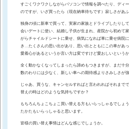
すごくワクワクしながらパソコンで情報を調べたり、ディ
のですが、いざ買ったら（現在納車待ちです）寂しさがあ
独身の頃に新車で買って、実家の家族とドライブしたりし
会いデートに使い、結婚し子供が生まれ、産院から初めて
がらチャイルドシートに乗せ、病気になれば車に乗せ病院
き…たくさんの思い出があり、思い出とともにこの車があ
愛着心があるというか言い方は変ですけど愛おしいという
全く動かなくなってしまったら諦めもつきますが、まだ十
数のわりには少なく、新しい車への期待感よりさみしさが
じゃあ、買うな、キャンセルすればと言われればそれまで
替えの時はどのような気持ちですか？
もちろんちょこちょこ買い替える方もいらっしゃるでしょ
たかたもいらっしゃると思います。
皆様の買い替え事情はどんな感じでしょうか。