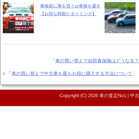
車検前に車を買うor車検を通す
【お得な時期とタイミング】
「
車の買い替えで自賠責保険はどうなる
「
車の買い替えで中古車を最もお得に購入する方法について
」
Copyright (C) 2026 車の査定No