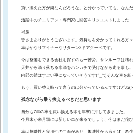
買い換えた方が楽なんだろうな。と分かっていても、なん
活躍中のチエリアン・専門家に回答をリクエストしました
補足
皆さまありがとうございます。気持ちを分かってくれる方々で嬉
車はかなりマイナーなサターン3ドアクーペです。
今は整備をできる会社を探すのも一苦労。サンルーフは壊
天井から滴り落ちる水滴をハンカチで受けながら走る事も
内部の錆はすごい事になっていそうです(^_^;)そんな車を細
もう、買い替え時って言うのは分かっているんですけどね(>_
残念ながら乗り換えるべきだと思います
自分も7年の車を買い換える印を年末に押してきました。
今月末か来月頭には新しい車が来るでしょう、今はまだ侘
車は趣味性と実用性の二面があり、
趣味性から言えば、希