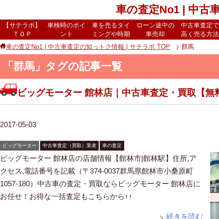
車の査定No1 | 中
【サテラボ】
車検時のポイ
車を売るタイ
ローン途中の
中古車査定で
ＴＯＰ
ント
ミングや時期
車売却
高く売る方法
車の査定No1 | 中古車査定の知っトク情報 | サテラボ
TOP
群馬
「群馬」タグの記事一覧
ビッグモーター 館林店｜中古車査定・買取【無
2017-05-03
ビッグモーター
中古車査定（買取）業者
車の査定
ビッグモーター 館林店の店舗情報【館林市|館林駅】住所,ア
クセス,電話番号を記載（〒374-0037群馬県館林市小桑原町
1057-180）中古車の査定・買取ならビッグモーター 館林店に
お任せ！お得な一括査定もこちらから↑↑
続きを読む