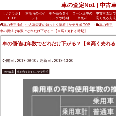
車の査定No1 | 中
【サテラボ】
車検時のポイ
車を売るタイ
ローン途中の
中古車査定で
ＴＯＰ
ント
ミングや時期
車売却
高く売る方法
車の査定No1 | 中古車査定の知っトク情報 | サテラボ
TOP
車の査定
車の価値は年数でどれだけ下がる？【※高く売れる時期】
車の価値は年数でどれだけ下がる？【※高く売れる
公開日 :
2017-09-10
/ 更新日 :
2019-10-30
車の査定
車を売るタイミングや時期