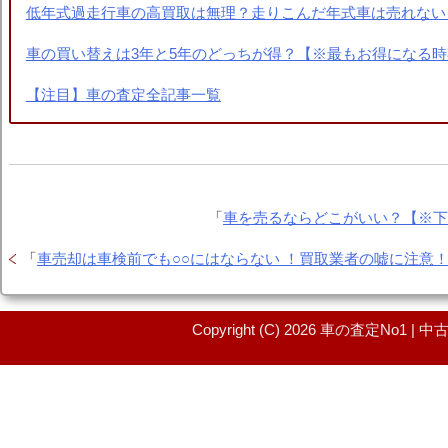
低年式過走行車の高買取は無理？走りこんだ年式車は売れない
車の買い替えは3年と5年のどっちが得？【※最もお得になる時
【注目】車の査定全記事一覧
「
車を売るならどこがいい？【※
「
車売却は車検前でも○○にはならない ！買取業者の嘘に注意
Copyright (C) 2026 車の査定No