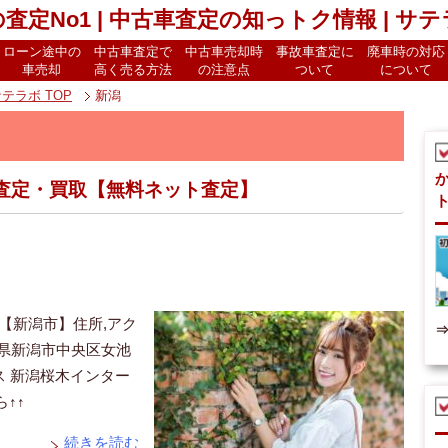
査定No1 | 中古車査定の知っトク情報 | サ
ローン途中の
中古車査定で
中古車売却時
事故車査定に
廃車時の対応
車売却
高く売る方法
の注意点
ついて
について
サテラボ
TOP
新潟
査定・買取【無料ネット査定】
【新潟市】住所,アク
新潟県新潟市中央区女池
ス 新潟桜木インター
↑↑
続きを読む