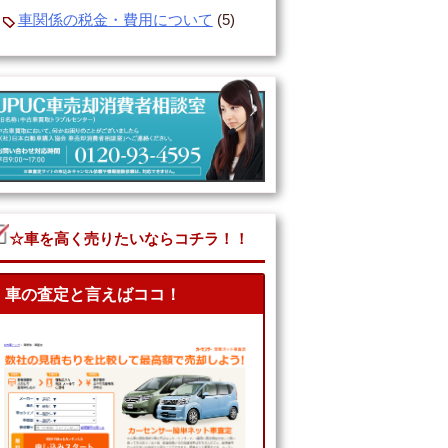
車関係の税金・費用について
(5)
☆車を高く売りたいならコチラ！！
車の査定と言えばココ！