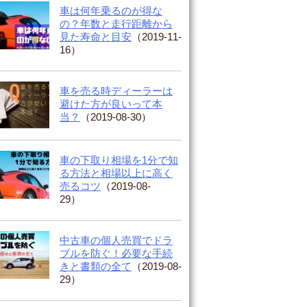
車は何年乗るのが得な
の？年数と走行距離から
見た寿命と目安
（2019-11-
16）
車を売る時ディーラーは
避けた方が良いって本
当？
（2019-08-30）
車の下取り相場を1分で知
る方法と相場以上に高く
売るコツ
（2019-08-
29）
中古車の個人売買でドラ
ブルを防ぐ！必要な手続
きと書類の全て
（2019-08-
29）