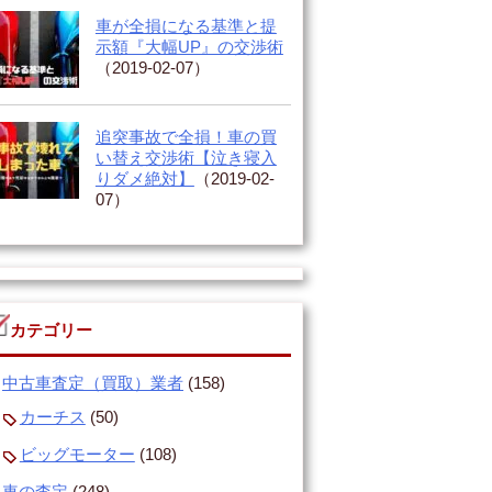
車が全損になる基準と提
示額『大幅UP』の交渉術
（2019-02-07）
追突事故で全損！車の買
い替え交渉術【泣き寝入
りダメ絶対】
（2019-02-
07）
カテゴリー
中古車査定（買取）業者
(158)
カーチス
(50)
ビッグモーター
(108)
車の査定
(248)