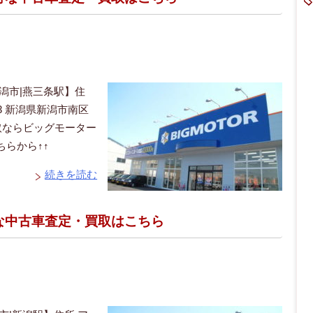
潟市|燕三条駅】住
13 新潟県新潟市南区
取ならビッグモーター
らから↑↑
続きを読む
得な中古車査定・買取はこちら