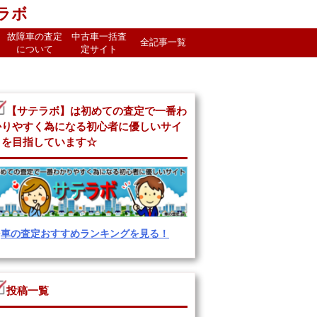
テラボ
故障車の査定
中古車一括査
全記事一覧
について
定サイト
【サテラボ】は初めての査定で一番わ
かりやすく為になる初心者に優しいサイ
トを目指しています☆
⇒
車の査定おすすめランキングを見る！
投稿一覧