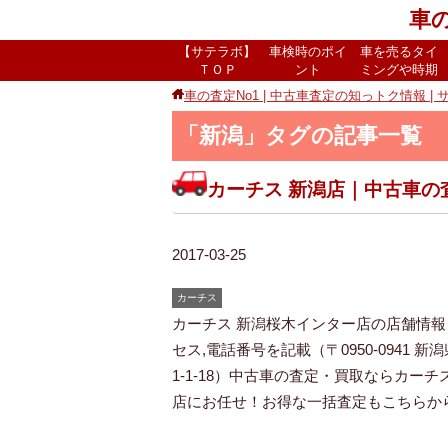
車の
【サテラボ】
車検時のポイ
車を売るタイ
ＴＯＰ
ント
ミングや時期
車の査定No1 | 中古車査定の知っトク情報 | 
「新潟」タグの記事一覧
カーチス 新潟店｜中古車の
2017-03-25
カーチス
カーチス 新潟桜木インター店の店舗情報
セス,電話番号を記載（〒0950-0941 
1-1-18）中古車の査定・買取ならカーチ
店にお任せ！お得な一括査定もこちらから