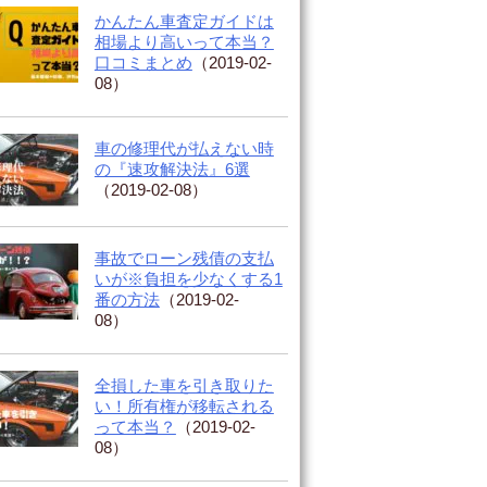
かんたん車査定ガイドは
相場より高いって本当？
口コミまとめ
（2019-02-
08）
車の修理代が払えない時
の『速攻解決法』6選
（2019-02-08）
事故でローン残債の支払
いが※負担を少なくする1
番の方法
（2019-02-
08）
全損した車を引き取りた
い！所有権が移転される
って本当？
（2019-02-
08）