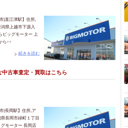
市|直江津駅】住所,
 新潟県上越市下源入
らビッグモーター 上
ら↑↑
続きを読む
得な中古車査定・買取はこちら
市|長岡駅】住所,ア
新潟県長岡市緑町１丁目
グモーター 長岡店