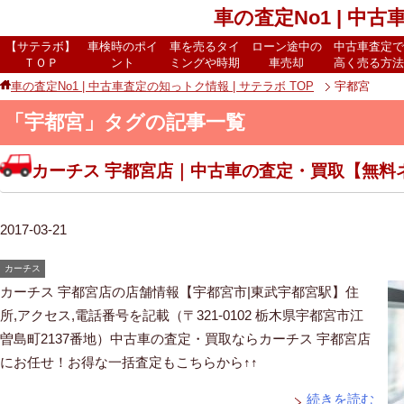
車の査定No1 | 中
【サテラボ】
車検時のポイ
車を売るタイ
ローン途中の
中古車査定で
ＴＯＰ
ント
ミングや時期
車売却
高く売る方法
車の査定No1 | 中古車査定の知っトク情報 | サテラボ
TOP
宇都宮
「宇都宮」タグの記事一覧
カーチス 宇都宮店｜中古車の査定・買取【無料
2017-03-21
カーチス
カーチス 宇都宮店の店舗情報【宇都宮市|東武宇都宮駅】住
所,アクセス,電話番号を記載（〒321-0102 栃木県宇都宮市江
曽島町2137番地）中古車の査定・買取ならカーチス 宇都宮店
にお任せ！お得な一括査定もこちらから↑↑
続きを読む