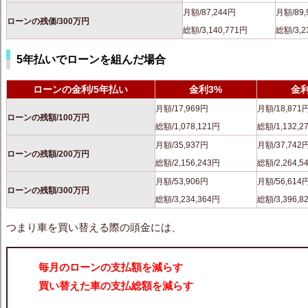
月額/87,244円
月額/89,
ローンの残価/300万円
総額/3,140,771円
総額/3,2
5年払いでローンを組んだ場合
ローンの金利/5年払い
金利3%
金利
月額/17,969円
月額/18,871
ローンの残額/100万円
総額/1,078,121円
総額/1,132,2
月額/35,937円
月額/37,742
ローンの残額/200万円
総額/2,156,243円
総額/2,264,5
月額/53,906円
月額/56,614
ローンの残額/300万円
総額/3,234,364円
総額/3,396,8
つまり車を買い替える際の頭金には、
毎月のローンの支払額を減らす
買い替えた車の支払総額を減らす