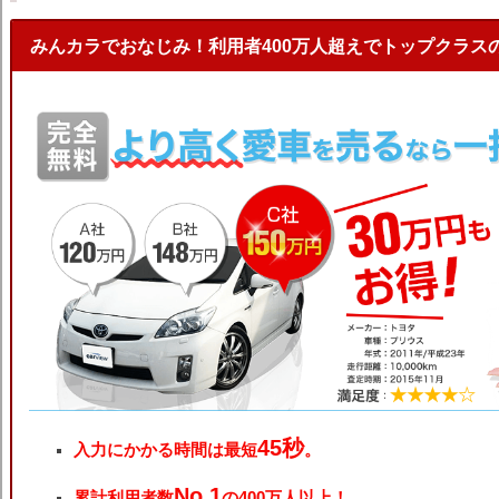
みんカラでおなじみ！利用者400万人超えでトップクラス
45秒
入力にかかる時間は最短
。
No.1
累計利用者数
の400万人以上！