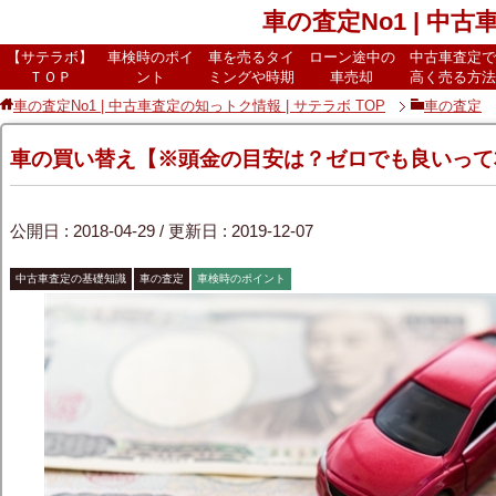
車の査定No1 | 中
【サテラボ】
車検時のポイ
車を売るタイ
ローン途中の
中古車査定で
ＴＯＰ
ント
ミングや時期
車売却
高く売る方法
車の査定No1 | 中古車査定の知っトク情報 | サテラボ
TOP
車の査定
車の買い替え【※頭金の目安は？ゼロでも良いって
公開日 :
2018-04-29
/ 更新日 :
2019-12-07
中古車査定の基礎知識
車の査定
車検時のポイント