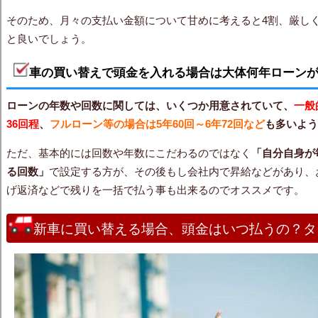
そのため、月々の支払い金額について甘めに考えると4割、厳し
と良いでしょう。
車の買い替えで頭金を入れる場合は大体何年ローン
ローンの年数や回数に関しては、いくつか用意されていて、
一般
36回程
、
フルローン等の場合は5年60回～6年72回など
も多いよう
ただ、基本的には回数や年数にこだわるのではなく
「自分自身が
る回数」
で設定する方が、その後もし会社内で昇給などがあり、
げ返済などで残りを一括で払う事も出来るのでオススメです。
新車に買い替える場合、頭金はいつ払うの？タ