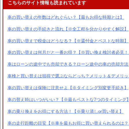
こちらのサイト情報も読まれています
車の買い替えの年数はどれぐらい？【最もお得な時期とは】
車の買い替えの手続きと流れ【※全工程を分かりやすく解説】
車の買い替えで税金はどうなる？【※還付金とベストな時期】
車の買い替えは何月だと一番お得？【※買い換え検討者必見！
車はローンの途中でも売却できる？ローン途中の車の売却方法
車検と買い替えは損得で選ぶならどっち？メリット＆デメリッ
車の買い替えは保険に注意せよ【※タイミング別変更手続き】
車の替え時はいつがいい？【※最もベストな7つのタイミング
車の乗り換えをお得にする方法！【※乗り潰しor買い替え】
車の走行距離の目安【※車を最もお得に買い替えられるのは？