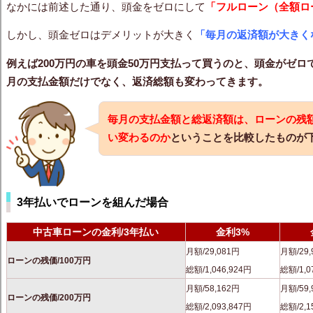
なかには前述した通り、頭金をゼロにして
「フルローン（全額ロ
しかし、頭金ゼロはデメリットが大きく
「毎月の返済額が大きく
例えば200万円の車を頭金50万円支払って買うのと、頭金がゼ
月の支払金額だけでなく、返済総額も変わってきます。
毎月の支払金額と総返済額は、ローンの残
い変わるのか
ということを比較したものが
3年払いでローンを組んだ場合
中古車ローンの金利/3年払い
金利3%
月額/29,081円
月額/29,
ローンの残価/100万円
総額/1,046,924円
総額/1,0
月額/58,162円
月額/59,
ローンの残価/200万円
総額/2,093,847円
総額/2,1