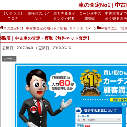
車の査定No1 | 中
【サテラボ】
車検時のポイ
車を売るタイ
ローン途中の
中古車査定で
ＴＯＰ
ント
ミングや時期
車売却
高く売る方法
車の査定No1 | 中古車査定の知っトク情報 | サテラボ
TOP
中古車査定（買
 姫路店｜中古車の査定・買取【無料ネット査定】
公開日 :
2017-04-01
/ 更新日 :
2019-06-16
カーチス