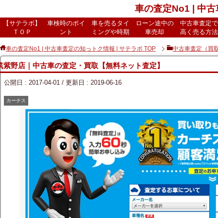
車の査定No1 | 中
【サテラボ】
車検時のポイ
車を売るタイ
ローン途中の
中古車査定で
ＴＯＰ
ント
ミングや時期
車売却
高く売る方法
車の査定No1 | 中古車査定の知っトク情報 | サテラボ
TOP
中古車査定（買
 筑紫野店｜中古車の査定・買取【無料ネット査定】
公開日 :
2017-04-01
/ 更新日 :
2019-06-16
カーチス