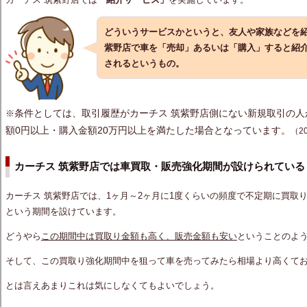
どういうサービスかというと、友人や家族などを紹
紫野店で車を
「売却」
あるいは
「購入」
すると紹
されるというもの。
条件としては、取引履歴がカーチス 筑紫野店側にない新規取引の
※
額0円以上・購入金額20万円以上を満たした場合となっています。
（2
カーチス 筑紫野店では車買取・販売強化期間が設けられている
カーチス 筑紫野店では、1ヶ月～2ヶ月に1度くらいの頻度で不定期に買取
という期間を設けています。
どうやら
この期間中は買取り金額も高く、販売金額も安い
ということのよ
そして、この買取り強化期間中を狙って車を売ってみたら相場より高くて
とは言えあまりこれは気にしなくてもよいでしょう。