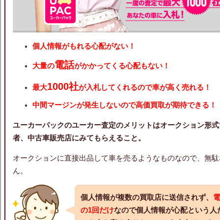
個人情報がもれる心配がない！
電話
大量の
がかかってくる心配もない！
1000社
最大
が入札してくれるので車が高く売れる！
中間マージンが発生しないので高価買取が期待できる！
ユーカーパックのユーカー査定のメリットは
オークション形式
者、中古車販売店にみてもらえること。
オークションに直接出品して車を売るようなものなので、無駄
ん。
個人情報が複数の買取店に送信されず、
の1回だけ
なので
個人情報が心配という人