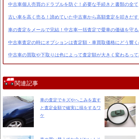
中古車個人売買のドラブルを防ぐ！必要な手続きと書類の全て
古い車を高く売る！諦めていた中古車から高額査定を叩きだす
車の査定をメールで完結！中古車一括査定で愛車の価値を守る
中古車査定の時にオプションは査定額・車買取価格にどう響く
中古車の買取や下取りは色によって査定額が大きく変わるって
関連記事
車の査定でキズやへこみを直す
と査定金額で確実に損をするワ
ケ