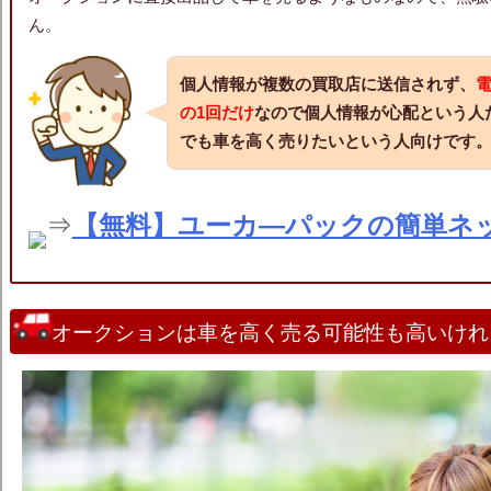
ん。
個人情報が複数の買取店に送信されず、
の1回だけ
なので
個人情報が心配という人
でも車を高く売りたいという人向け
です
⇒
【無料】ユーカ―パックの簡単ネ
オークションは車を高く売る可能性も高いけれ