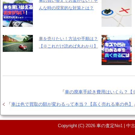
車の買い替えでお金がない！そ
んな時の現実的な対策とは？
車を売りたい！方法や手順は？
【※これだけ読めば丸わかり】
「
車の廃車手続き費用はいくら？【
「
車は色で買取の額が変わるって本当？【高く売れる車の色】
Copyright (C) 2026 車の査定No