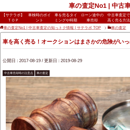
車の査定No1 | 中
【サテラボ】
車検時のポイ
車を売るタイ
ローン途中の
中古車査定で
ＴＯＰ
ント
ミングや時期
車売却
高く売る方法
車の査定No1 | 中古車査定の知っトク情報 | サテラボ
TOP
車の査定
車を高く売る！オークションはまさかの危険がいっ
公開日 :
2017-08-19
/ 更新日 :
2019-08-29
中古車売却時の注意点
車の査定